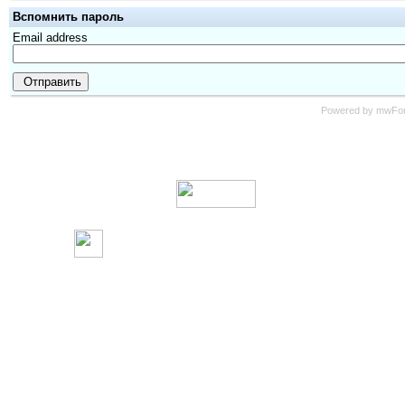
Вспомнить пароль
Email address
Отправить
Powered by mwForu
В сети с 2003 года.
Rosdesign.com -
web дизайн и со
Design-комьюнити. Администрация форума не несет о