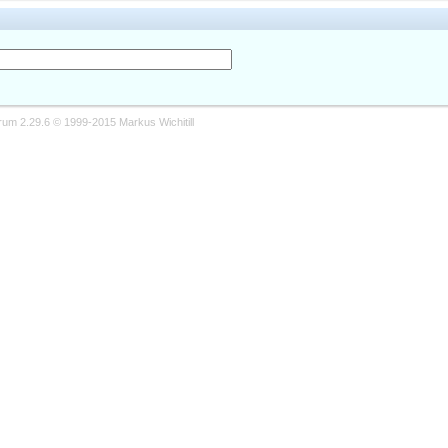
m 2.29.6 © 1999-2015 Markus Wichitill
здание сайтов
тветственности за сообщения посетителей форума