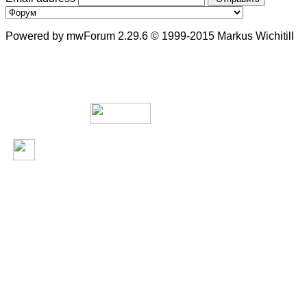
Powered by mwForum 2.29.6 © 1999-2015 Markus Wichitill
В сети с 2003 года.
Rosdesign.com -
web дизайн и с
Design-комьюнити. Администрация форума не несет