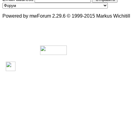
Powered by mwForum 2.29.6 © 1999-2015 Markus Wichitill
В сети с 2003 года.
Rosdesign.com -
web дизайн и с
Design-комьюнити. Администрация форума не несет