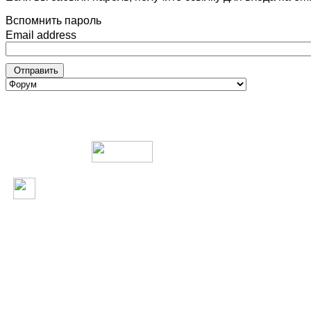
Вспомнить пароль
Email address
Отправить
В сети с 2003 года.
Rosdesign.com -
web дизайн и с
Design-комьюнити. Администрация форума не несет