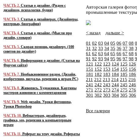
ЧАСТЬ 2.
Статьи о дизайне. (Рядом с
Авторская галерея фото
дизайном, психология, будни)
промышленные текстуры
ЧАСТЬ 3.
Статьи о дизайнерах. (Дизайнеры,
интервью, биографии)
< назад
дальше >
ЧАСТЬ 4.
Статьи о дизайне. (Мысли про
дизайн, словари)
01
02
03
04
05
06
07
08
ЧАСТЬ 5.
Скорая помощь дизайнеру. (100
31
32
33
34
35
36
37
38
советов по дизайну)
61
62
63
64
65
66
67
68
91
92
93
94
95
96
97
98
ЧАСТЬ 6.
Информация о дизайне. (Статьи на
121
122
123
124
125
126
Форуме сайта)
151
152
153
154
155
156
181
182
183
184
185
186
ЧАСТЬ 7.
Необыкновенное рядом. (Дизайн,
изобретения, визуалы, рецензии к играм PC)
211
212
213
214
215
216
241
242
243
244
245
246
ЧАСТЬ 8.
Живопись. Художники. Картины
271
272
273
274
275
276
мастеров живописи с комментариями
301
302
303
304
305
306
ЧАСТЬ 9.
Web дизайн. Уроки фотошопа,
Уроки Photoshop
Все галереи
ЧАСТЬ 10.
Вебмастерам, дизайнерам,
графика, seo, рецензии к компьютерным
играм
ЧАСТЬ 11.
Реферат на тему дизайн. Рефераты