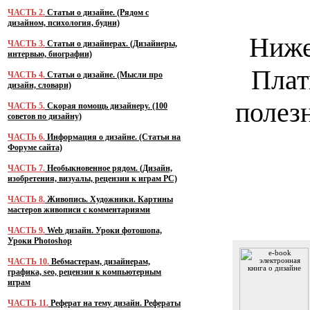
ЧАСТЬ 2.
Статьи о дизайне. (Рядом с
дизайном, психология, будни)
Ниже
ЧАСТЬ 3.
Статьи о дизайнерах. (Дизайнеры,
интервью, биографии)
Плат
ЧАСТЬ 4.
Статьи о дизайне. (Мысли про
дизайн, словари)
полез
ЧАСТЬ 5.
Скорая помощь дизайнеру. (100
советов по дизайну)
ЧАСТЬ 6.
Информация о дизайне. (Статьи на
Форуме сайта)
ЧАСТЬ 7.
Необыкновенное рядом. (Дизайн,
изобретения, визуалы, рецензии к играм PC)
ЧАСТЬ 8.
Живопись. Художники. Картины
мастеров живописи с комментариями
ЧАСТЬ 9.
Web дизайн. Уроки фотошопа,
Уроки Photoshop
ЧАСТЬ 10.
Вебмастерам, дизайнерам,
графика, seo, рецензии к компьютерным
играм
ЧАСТЬ 11.
Реферат на тему дизайн. Рефераты