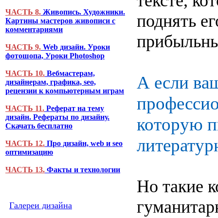
тексте, ко
ЧАСТЬ 8.
Живопись. Художники.
поднять ег
Картины мастеров живописи с
комментариями
прибыльн
ЧАСТЬ 9.
Web дизайн. Уроки
фотошопа, Уроки Photoshop
ЧАСТЬ 10.
Вебмастерам,
А если ва
дизайнерам, графика, seo,
рецензии к компьютерным играм
профессио
ЧАСТЬ 11.
Реферат на тему
дизайн. Рефераты по дизайну.
которую п
Скачать бесплатно
литератур
ЧАСТЬ 12.
Про дизайн, web и seo
оптимизацию
ЧАСТЬ 13.
Факты и технологии
Но такие к
гуманитар
Галереи дизайна