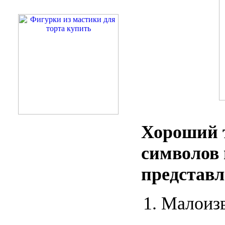
Хороший т
символов 
представл
Малоизв