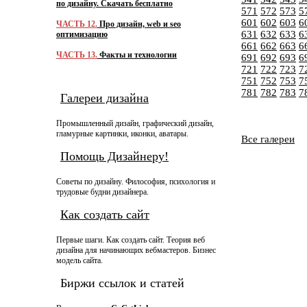
по дизайну. Скачать бесплатно
571
572
573
5
601
602
603
6
ЧАСТЬ 12.
Про дизайн, web и seo
631
632
633
6
оптимизацию
661
662
663
6
ЧАСТЬ 13.
Факты и технологии
691
692
693
6
721
722
723
7
751
752
753
7
781
782
783
7
Галереи дизайна
Промышленный дизайн, графический дизайн,
гламурные картинки, иконки, аватары.
Все галереи
Помощь Дизайнеру!
Советы по дизайну. Философия, психология и
трудовые будни дизайнера.
Как создать сайт
Первые шаги. Как создать сайт. Теория веб
дизайна для начинающих вебмастеров. Бизнес
модель сайта.
Биржи ссылок и статей