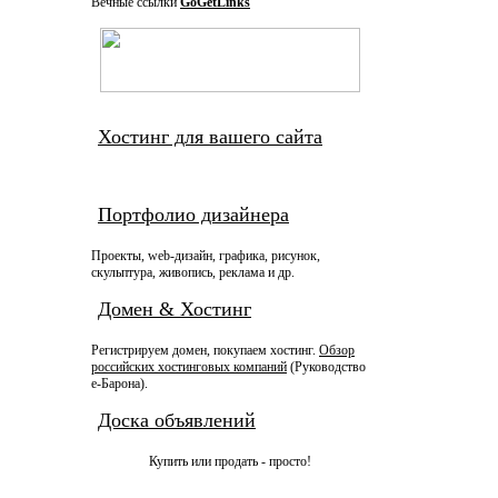
Вечные ссылки
GoGetLinks
Хостинг для вашего сайта
Портфолио дизайнера
Проекты, web-дизайн, графика, рисунок,
скульптура, живопись, реклама и др.
Домен & Хостинг
Регистрируем домен, покупаем хостинг.
Обзор
российских хостинговых компаний
(Руководство
e-Барона).
Доска объявлений
Купить или продать - просто!