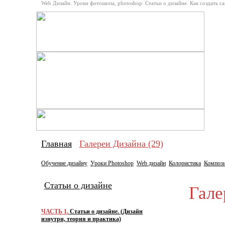
Web Дизайн. Уроки фотошопа, photoshop. Статьи о дизайне. Как создать с
Про
Главная
Галереи Дизайна (29)
Обучение дизайну
Уроки Photoshop
Web дизайн
Колористика
Композ
Статьи о дизайне
Галер
ЧАСТЬ 1.
Статьи о дизайне. (Дизайн
изнутри, теория и практика)