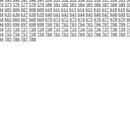
74
575
576
577
578
579
580
581
582
583
584
585
586
587
588
589
5
04
605
606
607
608
609
610
611
612
613
614
615
616
617
618
619
6
34
635
636
637
638
639
640
641
642
643
644
645
646
647
648
649
6
64
665
666
667
668
669
670
671
672
673
674
675
676
677
678
679
6
94
695
696
697
698
699
700
701
702
703
704
705
706
707
708
709
7
24
725
726
727
728
729
730
731
732
733
734
735
736
737
738
739
7
54
755
756
757
758
759
760
761
762
763
764
765
766
767
768
769
7
84
785
786
787
788