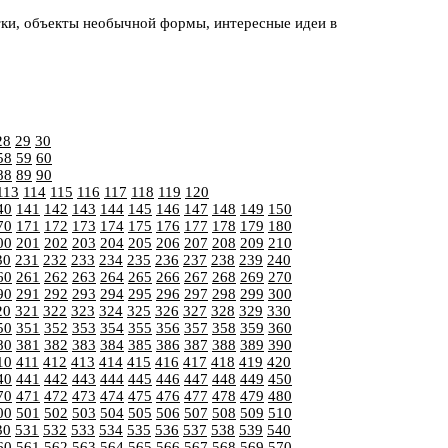
ки, объекты необычной формы, интересные идеи в
28
29
30
58
59
60
88
89
90
113
114
115
116
117
118
119
120
40
141
142
143
144
145
146
147
148
149
150
70
171
172
173
174
175
176
177
178
179
180
00
201
202
203
204
205
206
207
208
209
210
30
231
232
233
234
235
236
237
238
239
240
60
261
262
263
264
265
266
267
268
269
270
90
291
292
293
294
295
296
297
298
299
300
20
321
322
323
324
325
326
327
328
329
330
50
351
352
353
354
355
356
357
358
359
360
80
381
382
383
384
385
386
387
388
389
390
10
411
412
413
414
415
416
417
418
419
420
40
441
442
443
444
445
446
447
448
449
450
70
471
472
473
474
475
476
477
478
479
480
00
501
502
503
504
505
506
507
508
509
510
30
531
532
533
534
535
536
537
538
539
540
60
561
562
563
564
565
566
567
568
569
570