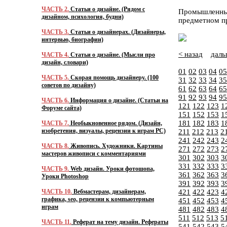
ЧАСТЬ 2.
Статьи о дизайне. (Рядом с
Промышленный
дизайном, психология, будни)
предметном п
ЧАСТЬ 3.
Статьи о дизайнерах. (Дизайнеры,
интервью, биографии)
< назад
даль
ЧАСТЬ 4.
Статьи о дизайне. (Мысли про
дизайн, словари)
01
02
03
04
05
ЧАСТЬ 5.
Скорая помощь дизайнеру. (100
31
32
33
34
35
советов по дизайну)
61
62
63
64
65
91
92
93
94
95
ЧАСТЬ 6.
Информация о дизайне. (Статьи на
121
122
123
1
Форуме сайта)
151
152
153
1
181
182
183
1
ЧАСТЬ 7.
Необыкновенное рядом. (Дизайн,
изобретения, визуалы, рецензии к играм PC)
211
212
213
2
241
242
243
2
ЧАСТЬ 8.
Живопись. Художники. Картины
271
272
273
2
мастеров живописи с комментариями
301
302
303
3
331
332
333
3
ЧАСТЬ 9.
Web дизайн. Уроки фотошопа,
361
362
363
3
Уроки Photoshop
391
392
393
3
ЧАСТЬ 10.
Вебмастерам, дизайнерам,
421
422
423
4
графика, seo, рецензии к компьютерным
451
452
453
4
играм
481
482
483
4
511
512
513
5
ЧАСТЬ 11.
Реферат на тему дизайн. Рефераты
541
542
543
5