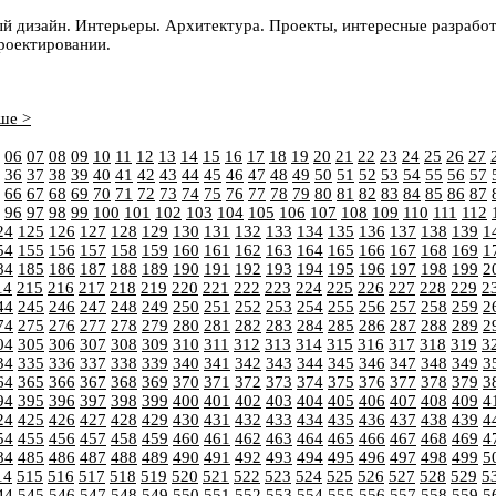
 дизайн. Интерьеры. Архитектура. Проекты, интересные разработ
роектировании.
ше >
06
07
08
09
10
11
12
13
14
15
16
17
18
19
20
21
22
23
24
25
26
27
36
37
38
39
40
41
42
43
44
45
46
47
48
49
50
51
52
53
54
55
56
57
66
67
68
69
70
71
72
73
74
75
76
77
78
79
80
81
82
83
84
85
86
87
96
97
98
99
100
101
102
103
104
105
106
107
108
109
110
111
112
24
125
126
127
128
129
130
131
132
133
134
135
136
137
138
139
1
54
155
156
157
158
159
160
161
162
163
164
165
166
167
168
169
1
84
185
186
187
188
189
190
191
192
193
194
195
196
197
198
199
2
14
215
216
217
218
219
220
221
222
223
224
225
226
227
228
229
2
44
245
246
247
248
249
250
251
252
253
254
255
256
257
258
259
2
74
275
276
277
278
279
280
281
282
283
284
285
286
287
288
289
2
04
305
306
307
308
309
310
311
312
313
314
315
316
317
318
319
3
34
335
336
337
338
339
340
341
342
343
344
345
346
347
348
349
3
64
365
366
367
368
369
370
371
372
373
374
375
376
377
378
379
3
94
395
396
397
398
399
400
401
402
403
404
405
406
407
408
409
4
24
425
426
427
428
429
430
431
432
433
434
435
436
437
438
439
4
54
455
456
457
458
459
460
461
462
463
464
465
466
467
468
469
4
84
485
486
487
488
489
490
491
492
493
494
495
496
497
498
499
5
14
515
516
517
518
519
520
521
522
523
524
525
526
527
528
529
5
44
545
546
547
548
549
550
551
552
553
554
555
556
557
558
559
5