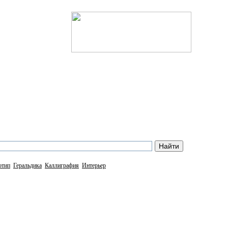
отип
Геральдика
Каллиграфия
Интерьер