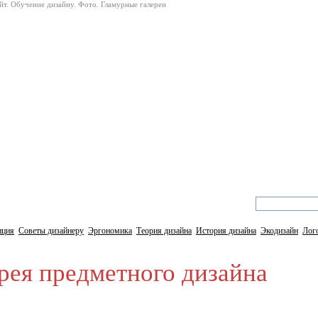
айт. Обучение дизайну. Фото. Гламурные галереи
 дизайн и web дизайн
иция
Советы дизайнеру
Эргономика
Теория дизайна
История дизайна
Экодизайн
Лог
ея предметного дизайна