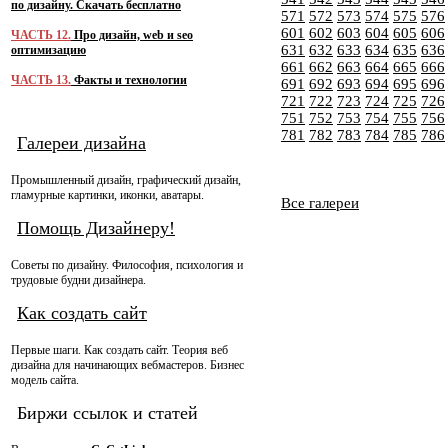
по дизайну. Скачать бесплатно
571
572
573
574
575
576
601
602
603
604
605
606
ЧАСТЬ 12.
Про дизайн, web и seo
631
632
633
634
635
636
оптимизацию
661
662
663
664
665
666
ЧАСТЬ 13.
Факты и технологии
691
692
693
694
695
696
721
722
723
724
725
726
751
752
753
754
755
756
781
782
783
784
785
786
Галереи дизайна
Промышленный дизайн, графический дизайн,
гламурные картинки, иконки, аватары.
Все галереи
Помощь Дизайнеру!
Советы по дизайну. Философия, психология и
трудовые будни дизайнера.
Как создать сайт
Первые шаги. Как создать сайт. Теория веб
дизайна для начинающих вебмастеров. Бизнес
модель сайта.
Биржи ссылок и статей