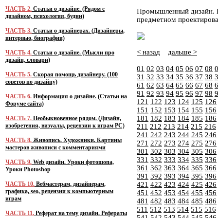
ЧАСТЬ 2.
Статьи о дизайне. (Рядом с
Промышленный дизайн. И
дизайном, психология, будни)
предметном проектирова
ЧАСТЬ 3.
Статьи о дизайнерах. (Дизайнеры,
интервью, биографии)
< назад
дальше >
ЧАСТЬ 4.
Статьи о дизайне. (Мысли про
дизайн, словари)
01
02
03
04
05
06
07
08
ЧАСТЬ 5.
Скорая помощь дизайнеру. (100
31
32
33
34
35
36
37
38
советов по дизайну)
61
62
63
64
65
66
67
68
91
92
93
94
95
96
97
98
ЧАСТЬ 6.
Информация о дизайне. (Статьи на
121
122
123
124
125
126
Форуме сайта)
151
152
153
154
155
156
181
182
183
184
185
186
ЧАСТЬ 7.
Необыкновенное рядом. (Дизайн,
изобретения, визуалы, рецензии к играм PC)
211
212
213
214
215
216
241
242
243
244
245
246
ЧАСТЬ 8.
Живопись. Художники. Картины
271
272
273
274
275
276
мастеров живописи с комментариями
301
302
303
304
305
306
331
332
333
334
335
336
ЧАСТЬ 9.
Web дизайн. Уроки фотошопа,
361
362
363
364
365
366
Уроки Photoshop
391
392
393
394
395
396
ЧАСТЬ 10.
Вебмастерам, дизайнерам,
421
422
423
424
425
426
графика, seo, рецензии к компьютерным
451
452
453
454
455
456
играм
481
482
483
484
485
486
511
512
513
514
515
516
ЧАСТЬ 11.
Реферат на тему дизайн. Рефераты
541
542
543
544
545
546