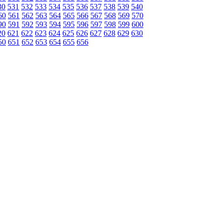
30
531
532
533
534
535
536
537
538
539
540
60
561
562
563
564
565
566
567
568
569
570
90
591
592
593
594
595
596
597
598
599
600
20
621
622
623
624
625
626
627
628
629
630
50
651
652
653
654
655
656