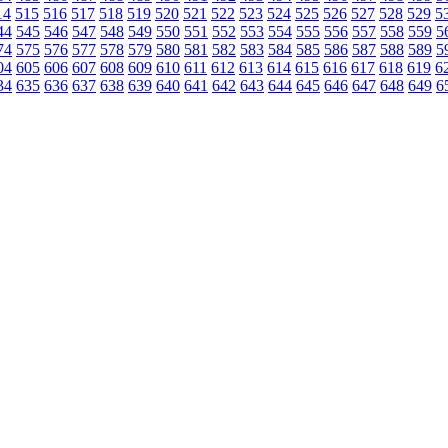
14
515
516
517
518
519
520
521
522
523
524
525
526
527
528
529
5
44
545
546
547
548
549
550
551
552
553
554
555
556
557
558
559
5
74
575
576
577
578
579
580
581
582
583
584
585
586
587
588
589
5
04
605
606
607
608
609
610
611
612
613
614
615
616
617
618
619
6
34
635
636
637
638
639
640
641
642
643
644
645
646
647
648
649
6