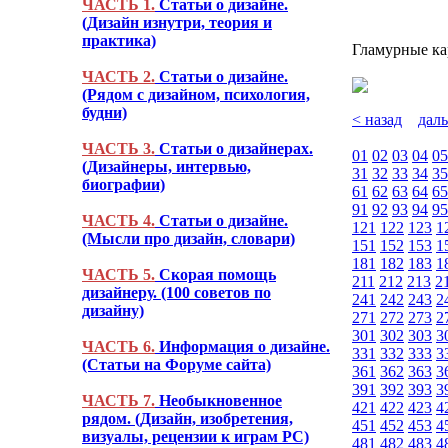
ЧАСТЬ 1.
Статьи о дизайне.
(Дизайн изнутри, теория и
практика)
Гламурные ка
ЧАСТЬ 2.
Статьи о дизайне.
(Рядом с дизайном, психология,
будни)
< назад
дал
ЧАСТЬ 3.
Статьи о дизайнерах.
01
02
03
04
05
(Дизайнеры, интервью,
31
32
33
34
35
биографии)
61
62
63
64
65
91
92
93
94
95
ЧАСТЬ 4.
Статьи о дизайне.
121
122
123
1
(Мысли про дизайн, словари)
151
152
153
1
181
182
183
1
ЧАСТЬ 5.
Скорая помощь
211
212
213
2
дизайнеру. (100 советов по
241
242
243
2
дизайну)
271
272
273
2
301
302
303
3
ЧАСТЬ 6.
Информация о дизайне.
331
332
333
3
(Статьи на Форуме сайта)
361
362
363
3
391
392
393
3
ЧАСТЬ 7.
Необыкновенное
421
422
423
4
рядом. (Дизайн, изобретения,
451
452
453
4
визуалы, рецензии к играм PC)
481
482
483
4