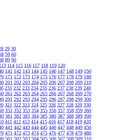
28
29
30
58
59
60
88
89
90
113
114
115
116
117
118
119
120
40
141
142
143
144
145
146
147
148
149
150
70
171
172
173
174
175
176
177
178
179
180
00
201
202
203
204
205
206
207
208
209
210
30
231
232
233
234
235
236
237
238
239
240
60
261
262
263
264
265
266
267
268
269
270
90
291
292
293
294
295
296
297
298
299
300
20
321
322
323
324
325
326
327
328
329
330
50
351
352
353
354
355
356
357
358
359
360
80
381
382
383
384
385
386
387
388
389
390
10
411
412
413
414
415
416
417
418
419
420
40
441
442
443
444
445
446
447
448
449
450
70
471
472
473
474
475
476
477
478
479
480
00
501
502
503
504
505
506
507
508
509
510