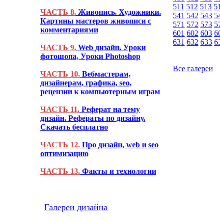
511
512
513
5
ЧАСТЬ 8.
Живопись. Художники.
541
542
543
5
Картины мастеров живописи с
571
572
573
5
комментариями
601
602
603
6
631
632
633
6
ЧАСТЬ 9.
Web дизайн. Уроки
фотошопа, Уроки Photoshop
Все галереи
ЧАСТЬ 10.
Вебмастерам,
дизайнерам, графика, seo,
рецензии к компьютерным играм
ЧАСТЬ 11.
Реферат на тему
дизайн. Рефераты по дизайну.
Скачать бесплатно
ЧАСТЬ 12.
Про дизайн, web и seo
оптимизацию
ЧАСТЬ 13.
Факты и технологии
Галереи дизайна