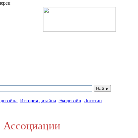
лереи
 дизайна
История дизайна
Экодизайн
Логотип
, Ассоциации