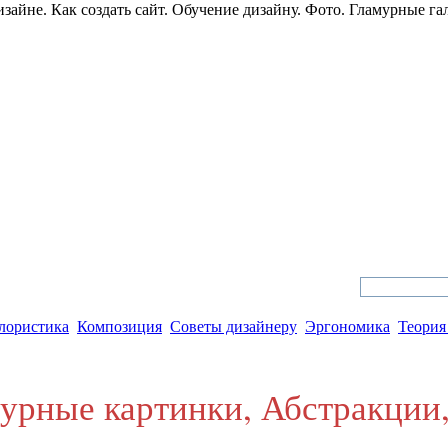
зайне. Как создать сайт. Обучение дизайну. Фото. Гламурные га
 дизайн и web дизайн
лористика
Композиция
Советы дизайнеру
Эргономика
Теория
рные картинки, Абстракции