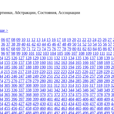
ртинки, Абстракции, Состояния, Ассоциации
ьше >
06
07
08
09
10
11
12
13
14
15
16
17
18
19
20
21
22
23
24
25
26
27
36
37
38
39
40
41
42
43
44
45
46
47
48
49
50
51
52
53
54
55
56
57
66
67
68
69
70
71
72
73
74
75
76
77
78
79
80
81
82
83
84
85
86
87
96
97
98
99
100
101
102
103
104
105
106
107
108
109
110
111
112
24
125
126
127
128
129
130
131
132
133
134
135
136
137
138
139
1
54
155
156
157
158
159
160
161
162
163
164
165
166
167
168
169
1
84
185
186
187
188
189
190
191
192
193
194
195
196
197
198
199
2
14
215
216
217
218
219
220
221
222
223
224
225
226
227
228
229
2
44
245
246
247
248
249
250
251
252
253
254
255
256
257
258
259
2
74
275
276
277
278
279
280
281
282
283
284
285
286
287
288
289
2
04
305
306
307
308
309
310
311
312
313
314
315
316
317
318
319
3
34
335
336
337
338
339
340
341
342
343
344
345
346
347
348
349
3
64
365
366
367
368
369
370
371
372
373
374
375
376
377
378
379
3
94
395
396
397
398
399
400
401
402
403
404
405
406
407
408
409
4
24
425
426
427
428
429
430
431
432
433
434
435
436
437
438
439
4
54
455
456
457
458
459
460
461
462
463
464
465
466
467
468
469
4
84
485
486
487
488
489
490
491
492
493
494
495
496
497
498
499
5