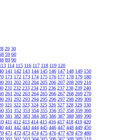
28
29
30
58
59
60
88
89
90
113
114
115
116
117
118
119
120
40
141
142
143
144
145
146
147
148
149
150
70
171
172
173
174
175
176
177
178
179
180
00
201
202
203
204
205
206
207
208
209
210
30
231
232
233
234
235
236
237
238
239
240
60
261
262
263
264
265
266
267
268
269
270
90
291
292
293
294
295
296
297
298
299
300
20
321
322
323
324
325
326
327
328
329
330
50
351
352
353
354
355
356
357
358
359
360
80
381
382
383
384
385
386
387
388
389
390
10
411
412
413
414
415
416
417
418
419
420
40
441
442
443
444
445
446
447
448
449
450
70
471
472
473
474
475
476
477
478
479
480
00
501
502
503
504
505
506
507
508
509
510