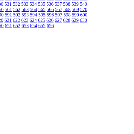
30
531
532
533
534
535
536
537
538
539
540
60
561
562
563
564
565
566
567
568
569
570
90
591
592
593
594
595
596
597
598
599
600
20
621
622
623
624
625
626
627
628
629
630
50
651
652
653
654
655
656