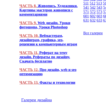
511
512
513
5
ЧАСТЬ 8.
Живопись. Художники.
541
542
543
5
Картины мастеров живописи с
571
572
573
5
комментариями
601
602
603
6
631
632
633
6
ЧАСТЬ 9.
Web дизайн. Уроки
фотошопа, Уроки Photoshop
Все галереи
ЧАСТЬ 10.
Вебмастерам,
дизайнерам, графика, seo,
рецензии к компьютерным играм
ЧАСТЬ 11.
Реферат на тему
дизайн. Рефераты по дизайну.
Скачать бесплатно
ЧАСТЬ 12.
Про дизайн, web и seo
оптимизацию
ЧАСТЬ 13.
Факты и технологии
Галереи дизайна