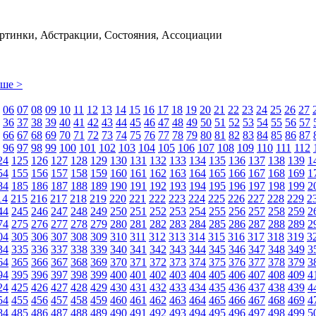
ртинки, Абстракции, Состояния, Ассоциации
ьше >
06
07
08
09
10
11
12
13
14
15
16
17
18
19
20
21
22
23
24
25
26
27
36
37
38
39
40
41
42
43
44
45
46
47
48
49
50
51
52
53
54
55
56
57
66
67
68
69
70
71
72
73
74
75
76
77
78
79
80
81
82
83
84
85
86
87
96
97
98
99
100
101
102
103
104
105
106
107
108
109
110
111
112
24
125
126
127
128
129
130
131
132
133
134
135
136
137
138
139
1
54
155
156
157
158
159
160
161
162
163
164
165
166
167
168
169
1
84
185
186
187
188
189
190
191
192
193
194
195
196
197
198
199
2
14
215
216
217
218
219
220
221
222
223
224
225
226
227
228
229
2
44
245
246
247
248
249
250
251
252
253
254
255
256
257
258
259
2
74
275
276
277
278
279
280
281
282
283
284
285
286
287
288
289
2
04
305
306
307
308
309
310
311
312
313
314
315
316
317
318
319
3
34
335
336
337
338
339
340
341
342
343
344
345
346
347
348
349
3
64
365
366
367
368
369
370
371
372
373
374
375
376
377
378
379
3
94
395
396
397
398
399
400
401
402
403
404
405
406
407
408
409
4
24
425
426
427
428
429
430
431
432
433
434
435
436
437
438
439
4
54
455
456
457
458
459
460
461
462
463
464
465
466
467
468
469
4
84
485
486
487
488
489
490
491
492
493
494
495
496
497
498
499
5