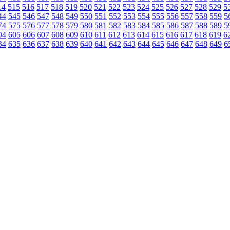
14
515
516
517
518
519
520
521
522
523
524
525
526
527
528
529
5
44
545
546
547
548
549
550
551
552
553
554
555
556
557
558
559
5
74
575
576
577
578
579
580
581
582
583
584
585
586
587
588
589
5
04
605
606
607
608
609
610
611
612
613
614
615
616
617
618
619
6
34
635
636
637
638
639
640
641
642
643
644
645
646
647
648
649
6