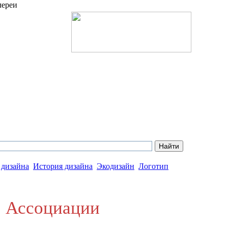
лереи
 дизайна
История дизайна
Экодизайн
Логотип
, Ассоциации