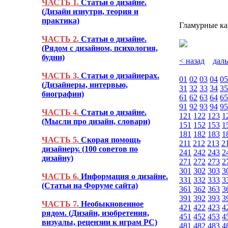
ЧАСТЬ 1.
Статьи о дизайне.
(Дизайн изнутри, теория и
практика)
Гламурные ка
ЧАСТЬ 2.
Статьи о дизайне.
(Рядом с дизайном, психология,
будни)
< назад
дал
ЧАСТЬ 3.
Статьи о дизайнерах.
01
02
03
04
05
(Дизайнеры, интервью,
31
32
33
34
35
биографии)
61
62
63
64
65
91
92
93
94
95
ЧАСТЬ 4.
Статьи о дизайне.
121
122
123
1
(Мысли про дизайн, словари)
151
152
153
1
181
182
183
1
ЧАСТЬ 5.
Скорая помощь
211
212
213
2
дизайнеру. (100 советов по
241
242
243
2
дизайну)
271
272
273
2
301
302
303
3
ЧАСТЬ 6.
Информация о дизайне.
331
332
333
3
(Статьи на Форуме сайта)
361
362
363
3
391
392
393
3
ЧАСТЬ 7.
Необыкновенное
421
422
423
4
рядом. (Дизайн, изобретения,
451
452
453
4
визуалы, рецензии к играм PC)
481
482
483
4