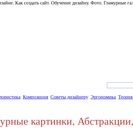
зайне. Как создать сайт. Обучение дизайну. Фото. Гламурные га
 дизайн и web дизайн
лористика
Композиция
Советы дизайнеру
Эргономика
Теория
рные картинки, Абстракции