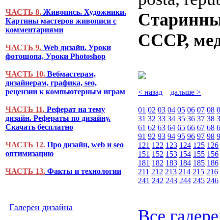
ЧАСТЬ 8.
Живопись. Художники.
Старинные
Картины мастеров живописи с
комментариями
СССР, ме
ЧАСТЬ 9.
Web дизайн. Уроки
фотошопа, Уроки Photoshop
ЧАСТЬ 10.
Вебмастерам,
дизайнерам, графика, seo,
рецензии к компьютерным играм
< назад
дальше >
ЧАСТЬ 11.
Реферат на тему
01
02
03
04
05
06
07
08
дизайн. Рефераты по дизайну.
31
32
33
34
35
36
37
38
Скачать бесплатно
61
62
63
64
65
66
67
68
91
92
93
94
95
96
97
98
ЧАСТЬ 12.
Про дизайн, web и seo
121
122
123
124
125
126
оптимизацию
151
152
153
154
155
156
181
182
183
184
185
186
ЧАСТЬ 13.
Факты и технологии
211
212
213
214
215
216
241
242
243
244
245
246
Галереи дизайна
Все галере