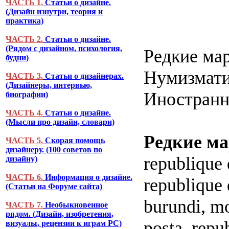
ЧАСТЬ 1.
Статьи о дизайне.
(Дизайн изнутри, теория и
практика)
ЧАСТЬ 2.
Статьи о дизайне.
(Рядом с дизайном, психология,
Редкие ма
будни)
Нумизмати
ЧАСТЬ 3.
Статьи о дизайнерах.
(Дизайнеры, интервью,
Иностранн
биографии)
ЧАСТЬ 4.
Статьи о дизайне.
(Мысли про дизайн, словари)
Редкие ма
ЧАСТЬ 5.
Скорая помощь
дизайнеру. (100 советов по
republique 
дизайну)
ЧАСТЬ 6.
Информация о дизайне.
republique 
(Статьи на Форуме сайта)
burundi, mo
ЧАСТЬ 7.
Необыкновенное
рядом. (Дизайн, изобретения,
posta, repu
визуалы, рецензии к играм PC)