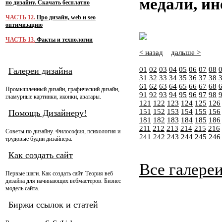
медали, и
по дизайну. Скачать бесплатно
ЧАСТЬ 12.
Про дизайн, web и seo
оптимизацию
ЧАСТЬ 13.
Факты и технологии
< назад
дальше >
01
02
03
04
05
06
07
08
Галереи дизайна
31
32
33
34
35
36
37
38
61
62
63
64
65
66
67
68
Промышленный дизайн, графический дизайн,
91
92
93
94
95
96
97
98
гламурные картинки, иконки, аватары.
121
122
123
124
125
126
151
152
153
154
155
156
Помощь Дизайнеру!
181
182
183
184
185
186
211
212
213
214
215
216
Советы по дизайну. Философия, психология и
241
242
243
244
245
246
трудовые будни дизайнера.
Как создать сайт
Все галере
Первые шаги. Как создать сайт. Теория веб
дизайна для начинающих вебмастеров. Бизнес
модель сайта.
Биржи ссылок и статей