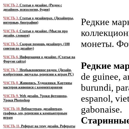
ЧАСТЬ 2.
Статьи о дизайне. (Рядом с
дизайном, психология, будни)
ЧАСТЬ 3.
Статьи о дизайнерах. (Дизайнеры,
Редкие мар
интервью, биографии)
коллекцион
ЧАСТЬ 4.
Статьи о дизайне. (Мысли про
дизайн, словари)
монеты. Фо
ЧАСТЬ 5.
Скорая помощь дизайнеру. (100
советов по дизайну)
ЧАСТЬ 6.
Информация о дизайне. (Статьи на
Форуме сайта)
Редкие ма
ЧАСТЬ 7.
Необыкновенное рядом. (Дизайн,
de guinee, a
изобретения, визуалы, рецензии к играм PC)
ЧАСТЬ 8.
Живопись. Художники. Картины
burundi, par
мастеров живописи с комментариями
espanol, vie
ЧАСТЬ 9.
Web дизайн. Уроки фотошопа,
Уроки Photoshop
gabonaise.
ЧАСТЬ 10.
Вебмастерам, дизайнерам,
графика, seo, рецензии к компьютерным
Старинные 
играм
ЧАСТЬ 11.
Реферат на тему дизайн. Рефераты