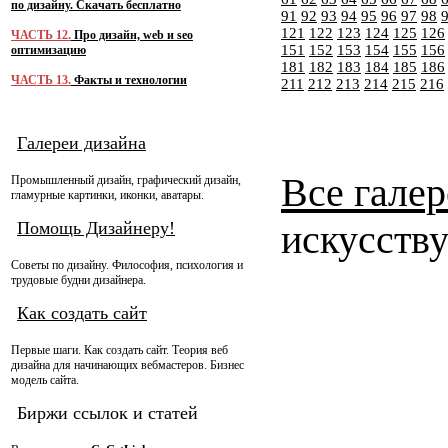
по дизайну. Скачать бесплатно
91
92
93
94
95
96
97
98
121
122
123
124
125
126
ЧАСТЬ 12.
Про дизайн, web и seo
151
152
153
154
155
156
оптимизацию
181
182
183
184
185
186
ЧАСТЬ 13.
Факты и технологии
211
212
213
214
215
216
Галереи дизайна
Все галер
Промышленный дизайн, графический дизайн,
гламурные картинки, иконки, аватары.
искусству
Помощь Дизайнеру!
Советы по дизайну. Философия, психология и
трудовые будни дизайнера.
Как создать сайт
Первые шаги. Как создать сайт. Теория веб
дизайна для начинающих вебмастеров. Бизнес
модель сайта.
Биржи ссылок и статей