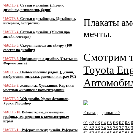
ЧАСТЬ 2.
Статьи о дизайне. (Рядом с
дизайном, психология, будни)
ЧАСТЬ 3.
Статьи о дизайнерах. (Дизайнеры,
Плакаты ам
интервью, биографии)
мечты.
ЧАСТЬ 4.
Статьи о дизайне. (Мысли про
дизайн, словари)
ЧАСТЬ 5.
Скорая помощь дизайнеру. (100
советов по дизайну)
Смотрим т
ЧАСТЬ 6.
Информация о дизайне. (Статьи на
Форуме сайта)
Toyota Eng
ЧАСТЬ 7.
Необыкновенное рядом. (Дизайн,
изобретения, визуалы, рецензии к играм PC)
Автомобил
ЧАСТЬ 8.
Живопись. Художники. Картины
мастеров живописи с комментариями
ЧАСТЬ 9.
Web дизайн. Уроки фотошопа,
Уроки Photoshop
ЧАСТЬ 10.
Вебмастерам, дизайнерам,
< назад
дальше >
графика, seo, рецензии к компьютерным
играм
01
02
03
04
05
06
07
08
31
32
33
34
35
36
37
38
ЧАСТЬ 11.
Реферат на тему дизайн. Рефераты
61
62
63
64
65
66
67
68