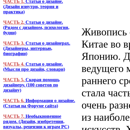
ЧАСТЬ 1.
Статьи о дизайне.
(Дизайн изнутри, теория и
практика)
ЧАСТЬ 2.
Статьи о дизайне.
(Рядом с дизайном, психология,
Живопись с
будни)
Китае во в
ЧАСТЬ 3.
Статьи о дизайнерах.
(Дизайнеры, интервью,
Японию. Д
биографии)
ЧАСТЬ 4.
Статьи о дизайне.
ведущего м
(Мысли про дизайн, словари)
раннего ср
ЧАСТЬ 5.
Скорая помощь
дизайнеру. (100 советов по
стала час
дизайну)
ЧАСТЬ 6.
Информация о дизайне.
очень разн
(Статьи на Форуме сайта)
из наиболе
ЧАСТЬ 7.
Необыкновенное
рядом. (Дизайн, изобретения,
искусств.
визуалы, рецензии к играм PC)