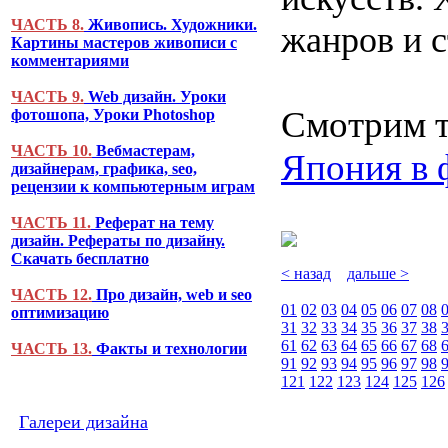
ЧАСТЬ 8.
Живопись. Художники.
жанров и с
Картины мастеров живописи с
комментариями
ЧАСТЬ 9.
Web дизайн. Уроки
Смотрим т
фотошопа, Уроки Photoshop
ЧАСТЬ 10.
Вебмастерам,
Япония в 
дизайнерам, графика, seo,
рецензии к компьютерным играм
ЧАСТЬ 11.
Реферат на тему
дизайн. Рефераты по дизайну.
Скачать бесплатно
< назад
дальше >
ЧАСТЬ 12.
Про дизайн, web и seo
01
02
03
04
05
06
07
08
оптимизацию
31
32
33
34
35
36
37
38
61
62
63
64
65
66
67
68
ЧАСТЬ 13.
Факты и технологии
91
92
93
94
95
96
97
98
121
122
123
124
125
126
Галереи дизайна