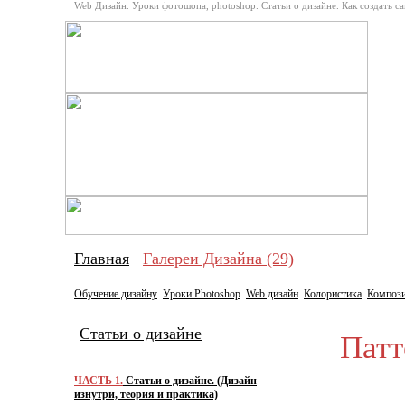
Web Дизайн. Уроки фотошопа, photoshop. Статьи о дизайне. Как создать с
Про
Главная
Галереи Дизайна (29)
Обучение дизайну
Уроки Photoshop
Web дизайн
Колористика
Композ
Статьи о дизайне
Патте
ЧАСТЬ 1.
Статьи о дизайне. (Дизайн
изнутри, теория и практика)