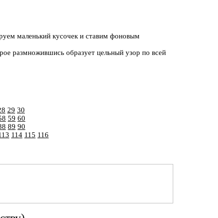
ируем маленький кусочек и ставим фоновым
орое размножившись образует цельный узор по всей
28
29
30
58
59
60
88
89
90
113
114
115
116