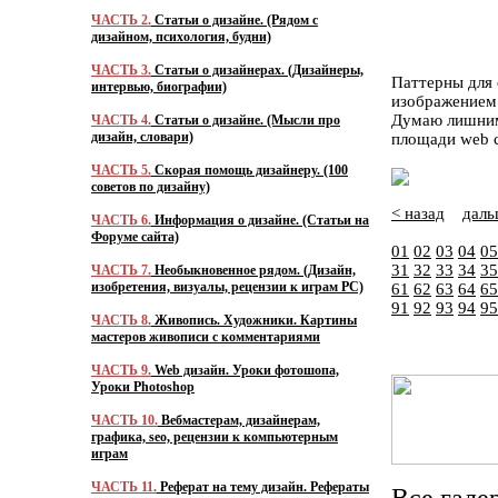
ЧАСТЬ 2.
Статьи о дизайне. (Рядом с
дизайном, психология, будни)
ЧАСТЬ 3.
Статьи о дизайнерах. (Дизайнеры,
Паттерны для 
интервью, биографии)
изображением 
Думаю лишним 
ЧАСТЬ 4.
Статьи о дизайне. (Мысли про
дизайн, словари)
площади web с
ЧАСТЬ 5.
Скорая помощь дизайнеру. (100
советов по дизайну)
< назад
даль
ЧАСТЬ 6.
Информация о дизайне. (Статьи на
Форуме сайта)
01
02
03
04
05
31
32
33
34
35
ЧАСТЬ 7.
Необыкновенное рядом. (Дизайн,
изобретения, визуалы, рецензии к играм PC)
61
62
63
64
65
91
92
93
94
95
ЧАСТЬ 8.
Живопись. Художники. Картины
мастеров живописи с комментариями
ЧАСТЬ 9.
Web дизайн. Уроки фотошопа,
Уроки Photoshop
ЧАСТЬ 10.
Вебмастерам, дизайнерам,
графика, seo, рецензии к компьютерным
играм
ЧАСТЬ 11.
Реферат на тему дизайн. Рефераты