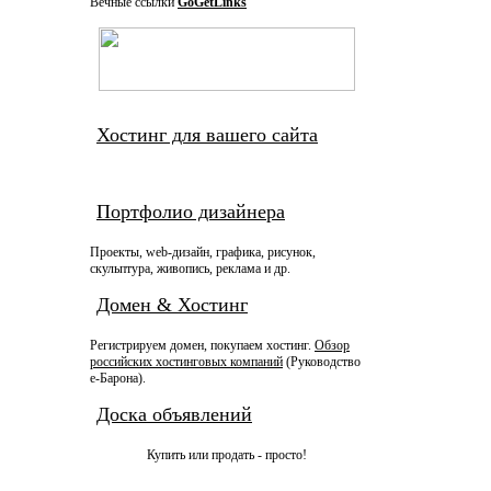
Вечные ссылки
GoGetLinks
Хостинг для вашего сайта
Портфолио дизайнера
Проекты, web-дизайн, графика, рисунок,
скульптура, живопись, реклама и др.
Домен & Хостинг
Регистрируем домен, покупаем хостинг.
Обзор
российских хостинговых компаний
(Руководство
e-Барона).
Доска объявлений
Купить или продать - просто!