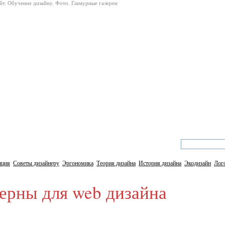
айт. Обучение дизайну. Фото. Гламурные галереи
 дизайн и web дизайн
иция
Советы дизайнеру
Эргономика
Теория дизайна
История дизайна
Экодизайн
Лог
рны для web дизайна