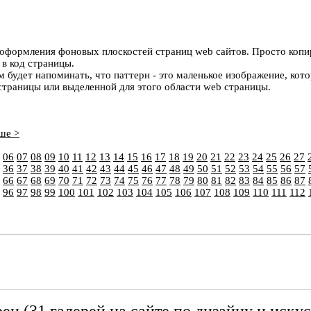
оформления фоновых плоскостей страниц web сайтов. Просто коп
в код страницы.
будет напоминать, что паттерн - это маленькое изображение, кот
траницы или выделенной для этого области web страницы.
ше >
06
07
08
09
10
11
12
13
14
15
16
17
18
19
20
21
22
23
24
25
26
27
36
37
38
39
40
41
42
43
44
45
46
47
48
49
50
51
52
53
54
55
56
57
66
67
68
69
70
71
72
73
74
75
76
77
78
79
80
81
82
83
84
85
86
87
96
97
98
99
100
101
102
103
104
105
106
107
108
109
110
111
112