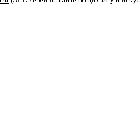
реи
(31 галерей на сайте по дизайну и искус