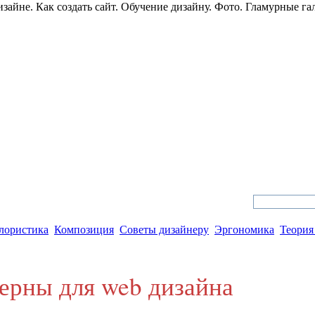
зайне. Как создать сайт. Обучение дизайну. Фото. Гламурные га
 дизайн и web дизайн
лористика
Композиция
Советы дизайнеру
Эргономика
Теория
рны для web дизайна