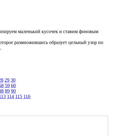
копируем маленький кусочек и ставим фоновым
которое размножившись образует цельный узор по
.
28
29
30
58
59
60
88
89
90
113
114
115
116