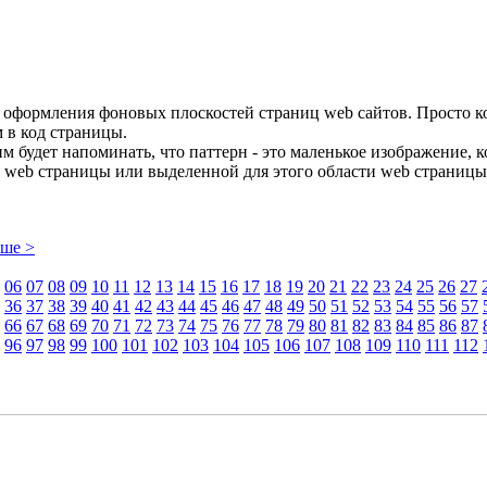
 оформления фоновых плоскостей страниц web сайтов. Просто 
 в код страницы.
 будет напоминать, что паттерн - это маленькое изображение, 
 web страницы или выделенной для этого области web страницы
ьше >
06
07
08
09
10
11
12
13
14
15
16
17
18
19
20
21
22
23
24
25
26
27
36
37
38
39
40
41
42
43
44
45
46
47
48
49
50
51
52
53
54
55
56
57
66
67
68
69
70
71
72
73
74
75
76
77
78
79
80
81
82
83
84
85
86
87
96
97
98
99
100
101
102
103
104
105
106
107
108
109
110
111
112