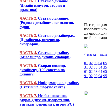
ЧАСТЬ 1.
Статьи о дизайне.
(Дизайн изнутри, теория и
практика)
ЧАСТЬ 2.
Статьи о дизайне.
(Рядом с дизайном, психология,
Паттерны для
будни)
изображением
Думаю лишним
ЧАСТЬ 3.
Статьи о дизайнерах.
всей площади
(Дизайнеры, интервью,
биографии)
ЧАСТЬ 4.
Статьи о дизайне.
< назад
дал
(Мысли про дизайн, словари)
01
02
03
04
05
ЧАСТЬ 5.
Скорая помощь
31
32
33
34
35
дизайнеру. (100 советов по
61
62
63
64
65
дизайну)
91
92
93
94
95
ЧАСТЬ 6.
Информация о дизайне.
(Статьи на Форуме сайта)
ЧАСТЬ 7.
Необыкновенное
рядом. (Дизайн, изобретения,
визуалы, рецензии к играм PC)