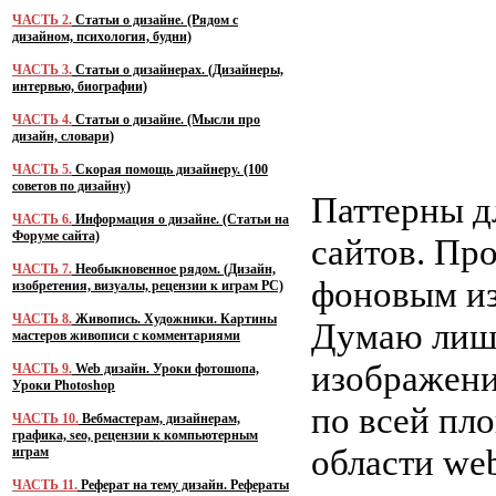
ЧАСТЬ 2.
Статьи о дизайне. (Рядом с
дизайном, психология, будни)
ЧАСТЬ 3.
Статьи о дизайнерах. (Дизайнеры,
интервью, биографии)
ЧАСТЬ 4.
Статьи о дизайне. (Мысли про
дизайн, словари)
ЧАСТЬ 5.
Скорая помощь дизайнеру. (100
советов по дизайну)
Паттерны д
ЧАСТЬ 6.
Информация о дизайне. (Статьи на
Форуме сайта)
сайтов. Пр
ЧАСТЬ 7.
Необыкновенное рядом. (Дизайн,
фоновым из
изобретения, визуалы, рецензии к играм PC)
ЧАСТЬ 8.
Живопись. Художники. Картины
Думаю лишн
мастеров живописи с комментариями
изображени
ЧАСТЬ 9.
Web дизайн. Уроки фотошопа,
Уроки Photoshop
по всей пл
ЧАСТЬ 10.
Вебмастерам, дизайнерам,
графика, seo, рецензии к компьютерным
области we
играм
ЧАСТЬ 11.
Реферат на тему дизайн. Рефераты