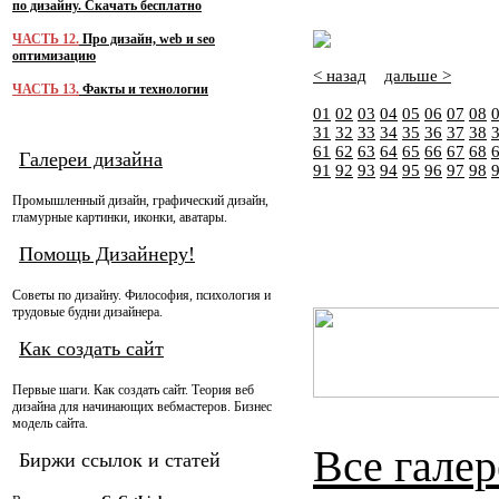
по дизайну. Скачать бесплатно
ЧАСТЬ 12.
Про дизайн, web и seo
оптимизацию
< назад
дальше >
ЧАСТЬ 13.
Факты и технологии
01
02
03
04
05
06
07
08
31
32
33
34
35
36
37
38
61
62
63
64
65
66
67
68
Галереи дизайна
91
92
93
94
95
96
97
98
Промышленный дизайн, графический дизайн,
гламурные картинки, иконки, аватары.
Помощь Дизайнеру!
Советы по дизайну. Философия, психология и
трудовые будни дизайнера.
Как создать сайт
Первые шаги. Как создать сайт. Теория веб
дизайна для начинающих вебмастеров. Бизнес
модель сайта.
Все галер
Биржи ссылок и статей