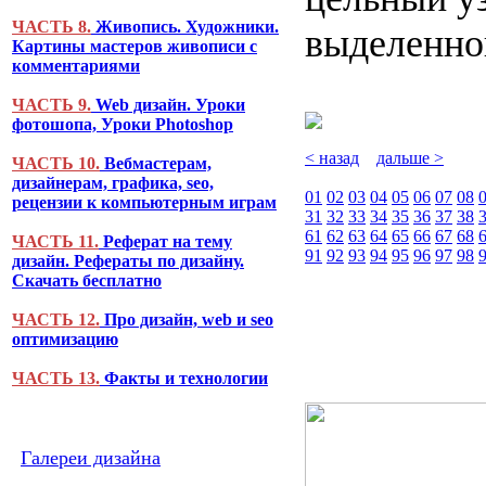
ЧАСТЬ 8.
Живопись. Художники.
выделенной
Картины мастеров живописи с
комментариями
ЧАСТЬ 9.
Web дизайн. Уроки
фотошопа, Уроки Photoshop
< назад
дальше >
ЧАСТЬ 10.
Вебмастерам,
дизайнерам, графика, seo,
01
02
03
04
05
06
07
08
рецензии к компьютерным играм
31
32
33
34
35
36
37
38
61
62
63
64
65
66
67
68
ЧАСТЬ 11.
Реферат на тему
91
92
93
94
95
96
97
98
дизайн. Рефераты по дизайну.
Скачать бесплатно
ЧАСТЬ 12.
Про дизайн, web и seo
оптимизацию
ЧАСТЬ 13.
Факты и технологии
Галереи дизайна