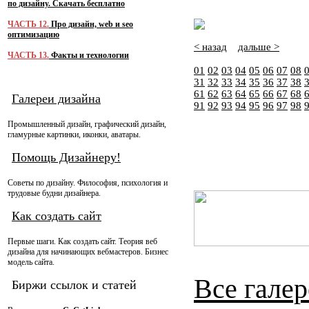
по дизайну. Скачать бесплатно
ЧАСТЬ 12.
Про дизайн, web и seo
оптимизацию
< назад
дальше >
ЧАСТЬ 13.
Факты и технологии
01
02
03
04
05
06
07
08
31
32
33
34
35
36
37
38
61
62
63
64
65
66
67
68
Галереи дизайна
91
92
93
94
95
96
97
98
Промышленный дизайн, графический дизайн,
гламурные картинки, иконки, аватары.
Помощь Дизайнеру!
Советы по дизайну. Философия, психология и
трудовые будни дизайнера.
Как создать сайт
Первые шаги. Как создать сайт. Теория веб
дизайна для начинающих вебмастеров. Бизнес
модель сайта.
Все галер
Биржи ссылок и статей