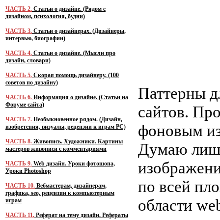
ЧАСТЬ 2.
Статьи о дизайне. (Рядом с
дизайном, психология, будни)
ЧАСТЬ 3.
Статьи о дизайнерах. (Дизайнеры,
интервью, биографии)
ЧАСТЬ 4.
Статьи о дизайне. (Мысли про
дизайн, словари)
ЧАСТЬ 5.
Скорая помощь дизайнеру. (100
советов по дизайну)
Паттерны д
ЧАСТЬ 6.
Информация о дизайне. (Статьи на
Форуме сайта)
сайтов. Пр
ЧАСТЬ 7.
Необыкновенное рядом. (Дизайн,
фоновым из
изобретения, визуалы, рецензии к играм PC)
ЧАСТЬ 8.
Живопись. Художники. Картины
Думаю лишн
мастеров живописи с комментариями
изображени
ЧАСТЬ 9.
Web дизайн. Уроки фотошопа,
Уроки Photoshop
по всей пл
ЧАСТЬ 10.
Вебмастерам, дизайнерам,
графика, seo, рецензии к компьютерным
области we
играм
ЧАСТЬ 11.
Реферат на тему дизайн. Рефераты