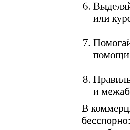
Выделя
или кур
Помогай
помощи с
Правиль
и межаб
В коммерци
бесспорно: