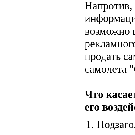
Напротив,
информаци
возможно 
рекламного
продать са
самолета "
Что касае
его возде
Подзаго