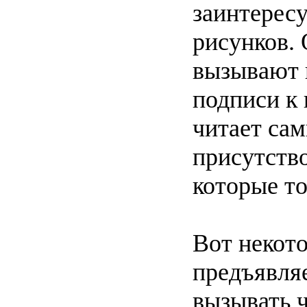
заинтерес
рисунков.
вызывают 
подписи к 
читает са
присутство
которые то
Вот некот
предъявля
вызывать 