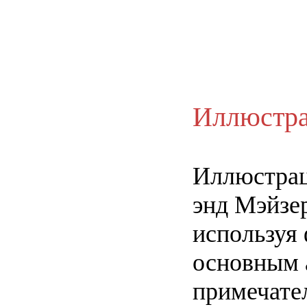
Иллюстр
Иллюстраци
энд Мэйзе
используя
основным 
примечате