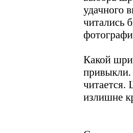
удачного в
читались б
фотографи
Какой шриф
привыкли.
читается.
излишне к