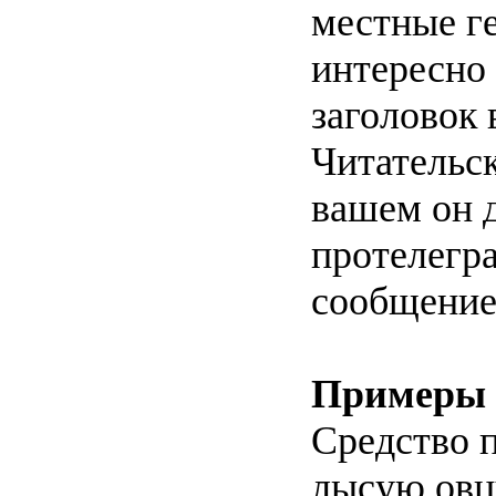
местные г
интересно 
заголовок 
Читательск
вашем он 
протелегр
сообщение 
Примеры 
Средство 
лысую овц