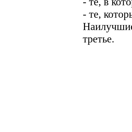
- те, в ко
- те, кот
Наилучшие 
третье.