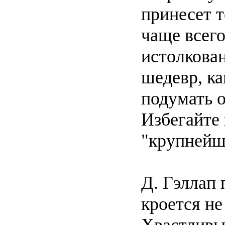
принесет т
чаще всег
истолкован
шедевр, ка
подумать о
Избегайте 
"крупнейши
Д. Гэллап
кроется не