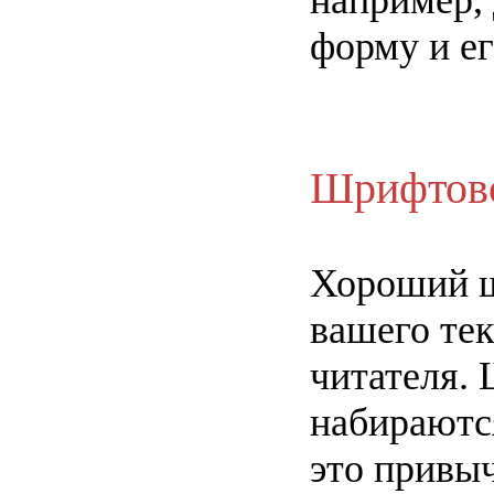
например,
форму и ег
Шрифтово
Хороший ш
вашего те
читателя.
набираютс
это привыч