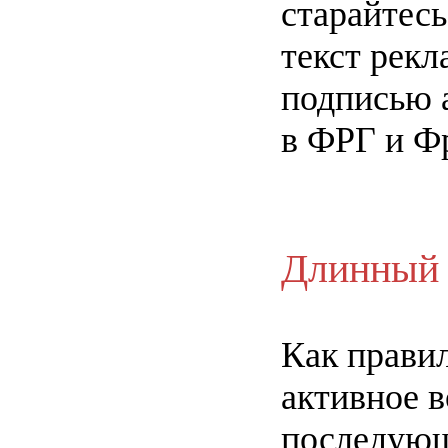
старайтесь
текст рекл
подписью а
в ФРГ и Фр
Длинный 
Как правил
активное в
последующ