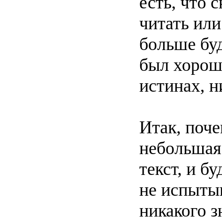
есть, что 
читать или
больше буд
был хорош
истинах, н
Итак, поче
небольшая
текст, и б
не испытыв
никакого з