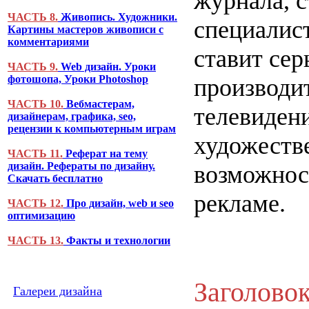
журнала, 
ЧАСТЬ 8.
Живопись. Художники.
специалис
Картины мастеров живописи с
комментариями
ставит сер
ЧАСТЬ 9.
Web дизайн. Уроки
фотошопа, Уроки Photoshop
производит
ЧАСТЬ 10.
Вебмастерам,
телевидени
дизайнерам, графика, seo,
рецензии к компьютерным играм
художеств
ЧАСТЬ 11.
Реферат на тему
дизайн. Рефераты по дизайну.
возможност
Скачать бесплатно
рекламе.
ЧАСТЬ 12.
Про дизайн, web и seo
оптимизацию
ЧАСТЬ 13.
Факты и технологии
Заголово
Галереи дизайна