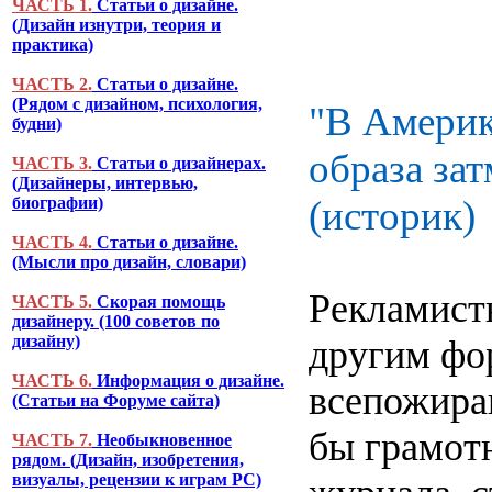
ЧАСТЬ 1.
Статьи о дизайне.
(Дизайн изнутри, теория и
практика)
ЧАСТЬ 2.
Статьи о дизайне.
(Рядом с дизайном, психология,
"В Америк
будни)
образа за
ЧАСТЬ 3.
Статьи о дизайнерах.
(Дизайнеры, интервью,
биографии)
(историк)
ЧАСТЬ 4.
Статьи о дизайне.
(Мысли про дизайн, словари)
Рекламист
ЧАСТЬ 5.
Скорая помощь
дизайнеру. (100 советов по
дизайну)
другим фо
ЧАСТЬ 6.
Информация о дизайне.
всепожира
(Статьи на Форуме сайта)
бы грамотн
ЧАСТЬ 7.
Необыкновенное
рядом. (Дизайн, изобретения,
визуалы, рецензии к играм PC)