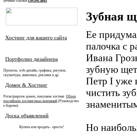
Вечные ссылки
GoGetLinks
Зубная щ
Ее придума
Хостинг для вашего сайта
палочка с р
Ивана Гроз
Портфолио дизайнера
зубную щет
Проекты, web-дизайн, графика, рисунок,
скульптура, живопись, реклама и др.
Петр I уже
Домен & Хостинг
чистить зу
Регистрируем домен, покупаем хостинг.
Обзор
знаменитым
российских хостинговых компаний
(Руководство
e-Барона).
Доска объявлений
Но наиболь
Купить или продать - просто!