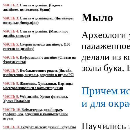
ЧАСТЬ 2.
Статьи о дизайне. (Рядом с
дизайном, психология, будни)
Мыло
ЧАСТЬ 3.
Статьи о дизайнерах. (Дизайнеры,
интервью, биографии)
Археологи 
ЧАСТЬ 4.
Статьи о дизайне. (Мысли про
дизайн, словари)
налаженное
ЧАСТЬ 5.
Скорая помощь дизайнеру. (100
советов по дизайну)
делали из к
ЧАСТЬ 6.
Информация о дизайне. (Статьи на
Форуме сайта)
золы бука. 
ЧАСТЬ 7.
Необыкновенное рядом. (Дизайн,
изобретения, визуалы, рецензии к играм PC)
ЧАСТЬ 8.
Живопись. Художники. Картины
Причем ис
мастеров живописи с комментариями
ЧАСТЬ 9.
Web дизайн. Уроки фотошопа,
и для окра
Уроки Photoshop
ЧАСТЬ 10.
Вебмастерам, дизайнерам,
графика, seo, рецензии к компьютерным
играм
Научились 
ЧАСТЬ 11.
Реферат на тему дизайн. Рефераты