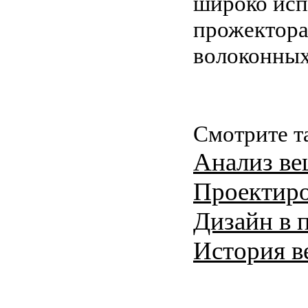
широко испо
прожекторах
волоконных
Смотрите т
Анализ ве
Проектиро
Дизайн в 
История ве