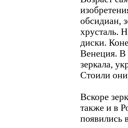
изобретения
обсидиан, з
хрусталь. 
диски. Кон
Венеция. В
зеркала, у
Стоили они
Вскоре зерк
также и в 
появились в